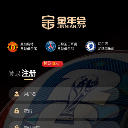
送
18
元
注册
登录