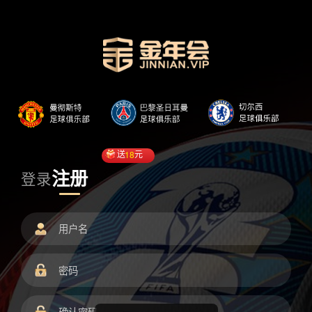
送
18
元
注册
登录