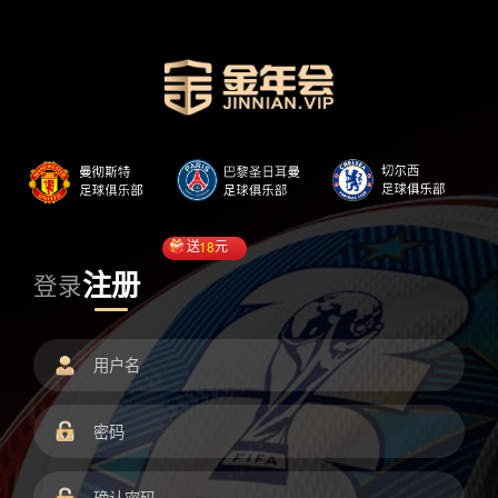
送
18
元
注册
登录