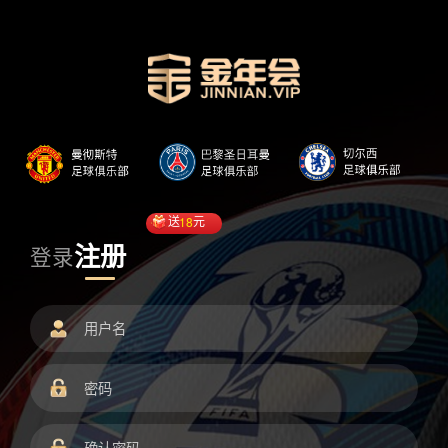
送
18
元
注册
登录