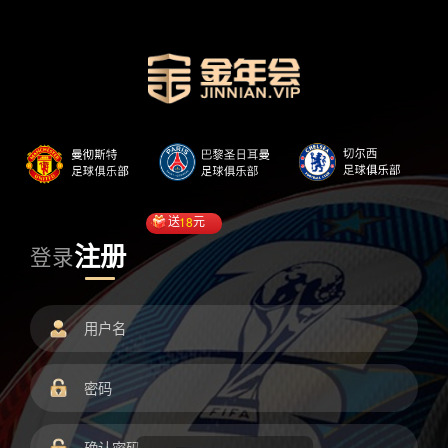
送
18
元
注册
登录