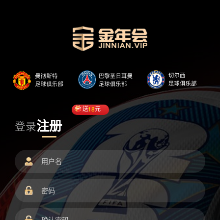
送
18
元
注册
登录