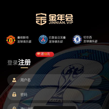
送
18
元
注册
登录