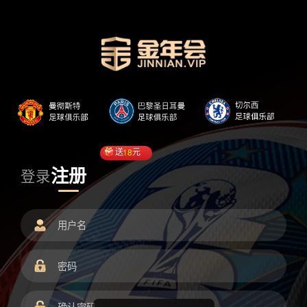
送
18
元
注册
登录