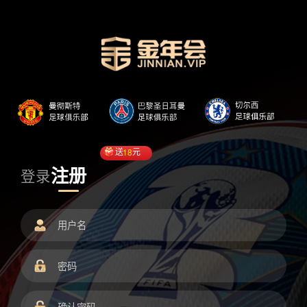
送
18
元
注册
登录