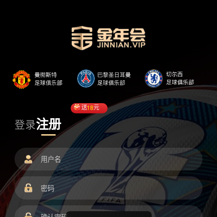
送
18
元
注册
登录