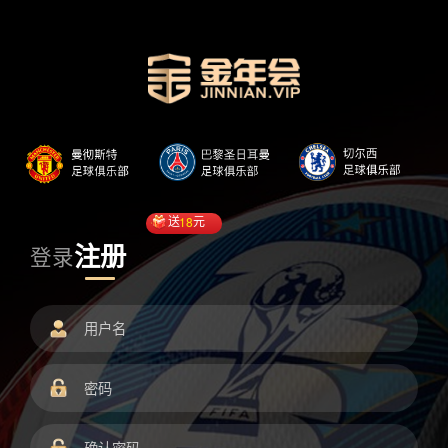
送
18
元
注册
登录